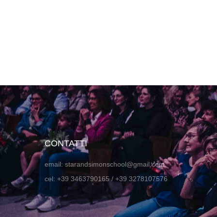
CONTATTI
email: starandsimonschool@gmail.com
cel: +39 3463790165 / +39 3278107576