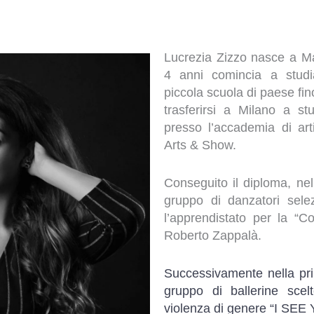
Lucrezia Zizzo nasce a Mar
4 anni comincia a stud
piccola scuola di paese fin
trasferirsi a Milano a stu
presso l’accademia di art
Arts & Show.
Conseguito il diploma, nel
gruppo di danzatori selez
l’apprendistato per la “
Roberto Zappalà.
Successivamente nella pri
gruppo di ballerine scel
violenza di genere “I SEE